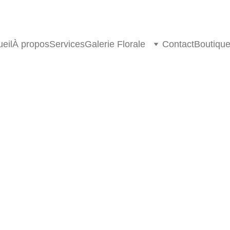
eil
À propos
Services
Galerie Florale
Contact
Boutiqu