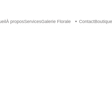
eil
À propos
Services
Galerie Florale
Contact
Boutiqu