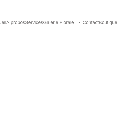
eil
À propos
Services
Galerie Florale
Contact
Boutiqu