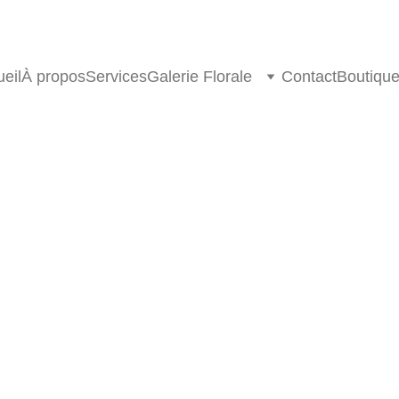
eil
À propos
Services
Galerie Florale
Contact
Boutiqu