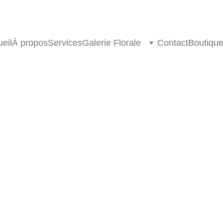
eil
À propos
Services
Galerie Florale
Contact
Boutiqu