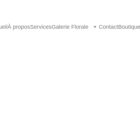
eil
À propos
Services
Galerie Florale
Contact
Boutiqu