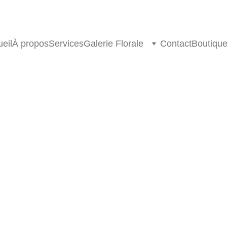
eil
À propos
Services
Galerie Florale
Contact
Boutiqu