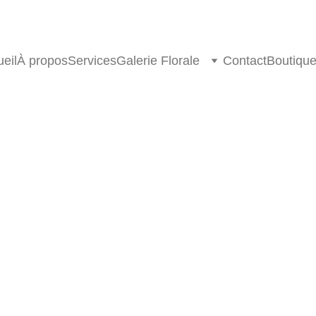
eil
À propos
Services
Galerie Florale
Contact
Boutiqu