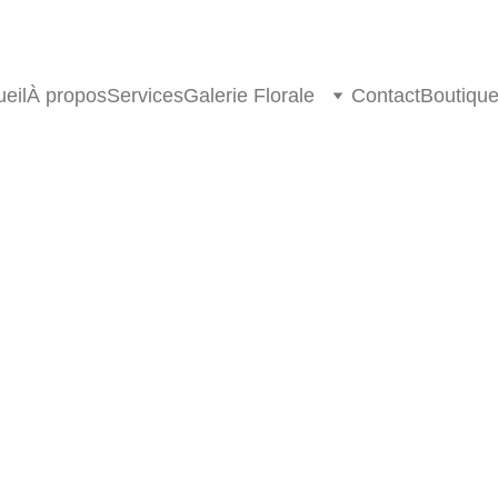
eil
À propos
Services
Galerie Florale
Contact
Boutiqu