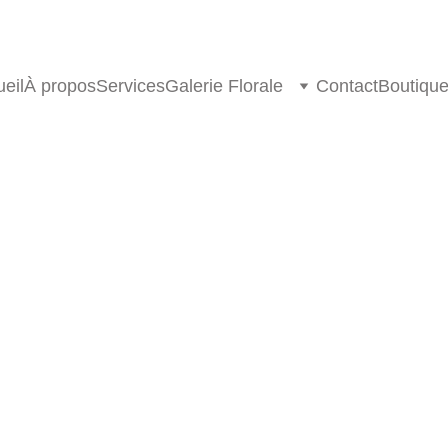
eil
À propos
Services
Galerie Florale
Contact
Boutiqu