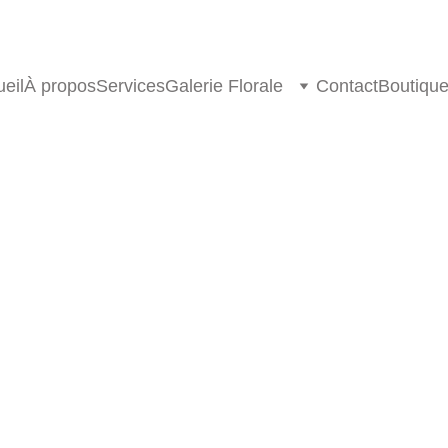
eil
À propos
Services
Galerie Florale
Contact
Boutiqu