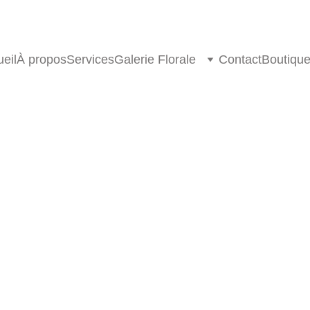
eil
À propos
Services
Galerie Florale
Contact
Boutiqu